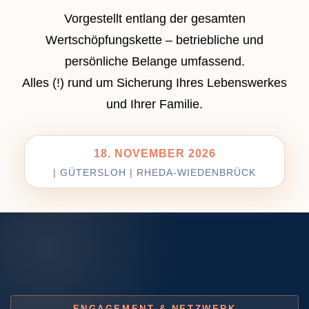
Vorgestellt entlang der gesamten
BESUCHERANMELDUNG
Wertschöpfungskette – betriebliche und
persönliche Belange umfassend.
MITWIRKENDE
Alles (!) rund um Sicherung Ihres Lebenswerkes
Aussteller
und Ihrer Familie.
Industriepartner
18. NOVEMBER 2026
Workshop
| GÜTERSLOH | RHEDA-WIEDENBRÜCK
Startups
MEDIEN & NETZWERKE
PROGRAMM
Workshops
ENGAGEMENT & NETZWERK